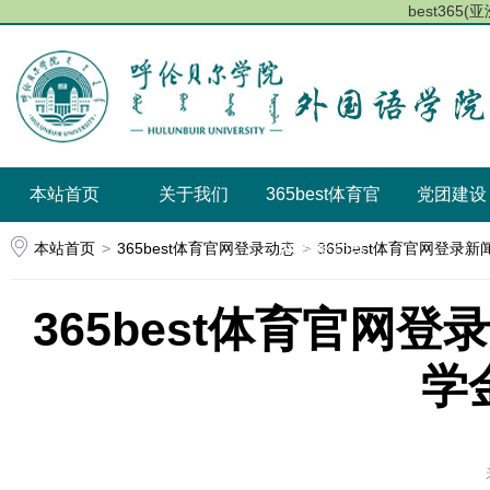
best365
本站首页
关于我们
​365best体育官
党团建设
本站首页
>
​365best体育官网登录动态
网登录动态
>
​365best体育官网登录新
365best体育官网
学