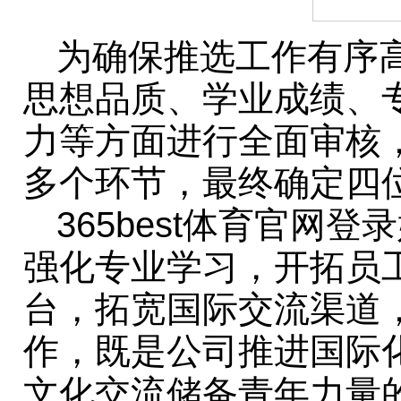
为确保推选工作有序
思想品质、学业成绩、
力等方面进行全面审核
多个环节，最终确定四
365best体育官
强化专业学习，开拓员
台，拓宽国际交流渠道
作，既是公司推进国际
文化交流储备青年力量