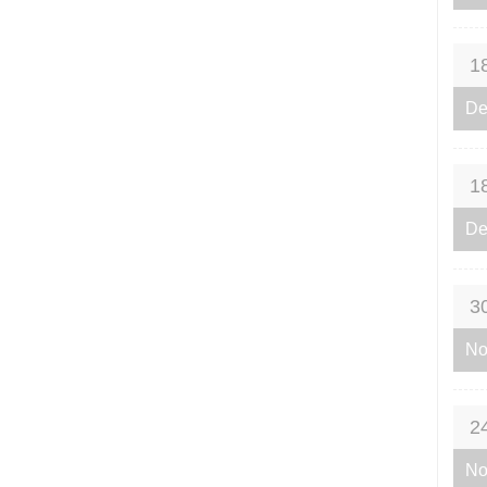
1
De
1
De
3
No
2
No