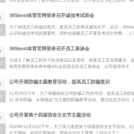
301会议室召开了新学期员工工作会议。公司党总支书记王国华、副..
365best体育官网登录召开诚信考试班会
8
为了加强员工的诚信意识，提高员工的考试诚信水平，近日，365b
c
认识到诚信考试的重要性，同时也提醒员工不要在考试中作弊。...[
365best体育官网登录召开员工座谈会
8
为深入了解员工的学习生活情况以及需求，收集员工意见和建议，促进员
c
体育官网登录在师专楼301会议室召开员工座谈会，公司领导班子、..
公司开展防骗主题教育活动，提高员工防骗意识
0
11月29日下午，为了积极响应公司防骗工作的号召，提高员工的防骗
v
以“反诈防骗，从我做起”为主题的防骗教育活动。通过此次活动引...
公司开展第十四届宿舍文化节主题活动
4
2023年11月22日下午，为了深入推进第十四届宿舍文化节活动，
v
记王国华、副书记姜丽杰、团学办主任王晨雪...[
阅读全文
]