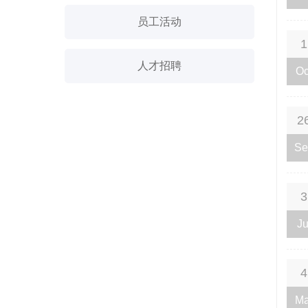
员工活动
1
人才招聘
Oc
2
Se
3
Ju
4
Ma