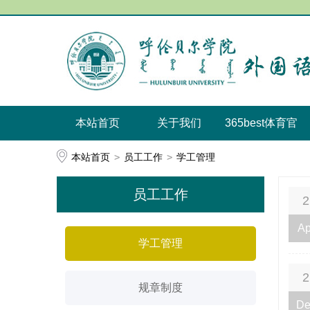
本站首页
关于我们
​365best体育官
本站首页
>
员工工作
>
学工管理
网登录动态
员工工作
2
Ap
学工管理
2
规章制度
De