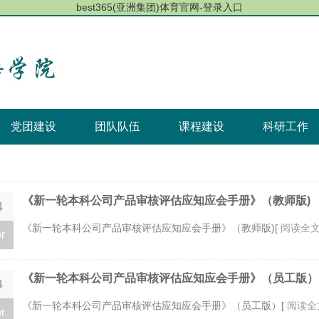
best365(亚洲集团)体育官网-登录入口
党团建设
团队队伍
课程建设
科研工作
《新一轮本科公司产品审核评估应知应会手册》（教师版)
4
《新一轮本科公司产品审核评估应知应会手册》（教师版)[
阅读全
r
《新一轮本科公司产品审核评估应知应会手册》（员工版）
4
《新一轮本科公司产品审核评估应知应会手册》（员工版）[
阅读全
r