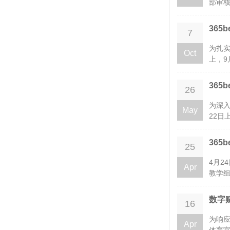
部审核
365
7
为扎
Oct
上，9
36
26
为深入
May
22日
36
25
4月2
Apr
教学组
数字赋
16
为响应
Apr