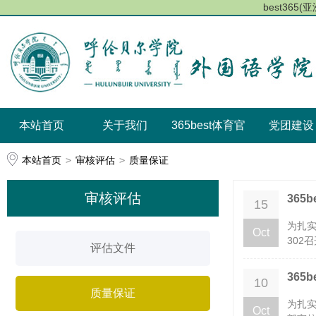
best365
本站首页
关于我们
​365best体育官
党团建设
本站首页
>
审核评估
>
质量保证
网登录动态
审核评估
36
15
为扎实
Oct
302
评估文件
36
10
质量保证
为扎实
Oct