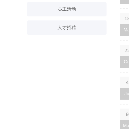
员工活动
1
人才招聘
Ma
2
Oc
4
Ju
9
Ma