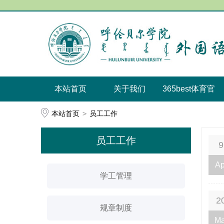
本站首页
关于我们
​365best体育官
本站首页
>
员工工作
网登录动态
员工工作
9
Ap
学工管理
2
规章制度
Ma