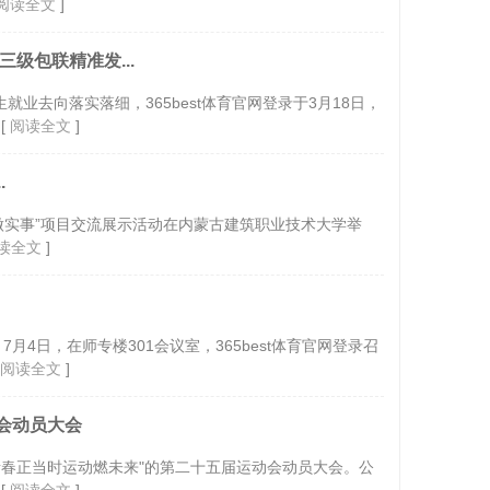
阅读全文
]
三级包联精准发...
业去向落实落细，365best体育官网登录于3月18日，
[
阅读全文
]
.
同学做实事”项目交流展示活动在内蒙古建筑职业技术大学举
读全文
]
4日，在师专楼301会议室，365best体育官网登录召
[
阅读全文
]
动会动员大会
为"青春正当时运动燃未来"的第二十五届运动会动员大会。公