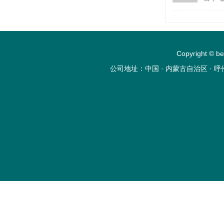
Copyright ©
公司地址：中国 · 内蒙古自治区 · 