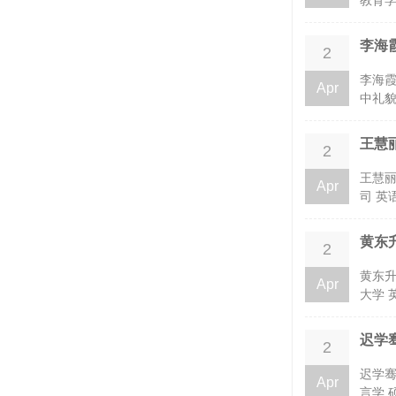
教育学
李海
2
李海霞
Apr
中礼貌原
王慧丽
2
王慧丽
Apr
司 英
黄东升
2
黄东升
Apr
大学 
迟学骞
2
迟学骞
Apr
言学 