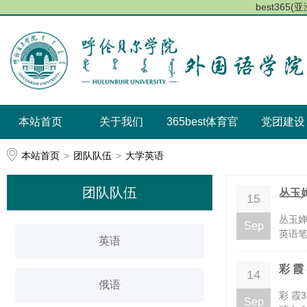
best365
本站首页
关于我们
​365best体育官
党团建设
本站首页
>
团队队伍
>
大学英语
网登录动态
团队队伍
丛玉婵
15
​丛玉
Sep
英语笔
英语
彩 霞
14
俄语
​彩 
Sep