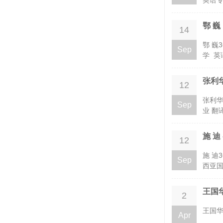
英语专
鄂 巍
14
鄂 巍
Sep
学 英
张利华
12
张利华
Sep
业 翻
施 迪
12
​施 迪
Sep
西亚国立大
王国华
2
​王国华
Apr