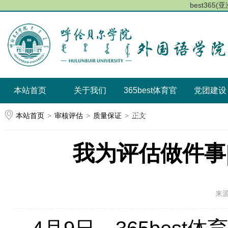
best365
本站首页
关于我们
​365best体育官
党团建设
本站首页
>
审核评估
>
质量保证
>
网登录动态
正文
我为评估做件事
来