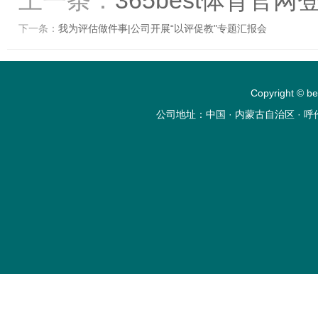
上一条：
365best体育
下一条：
我为评估做件事|公司开展“以评促教"专题汇报会
Copyright ©
公司地址：中国 · 内蒙古自治区 · 