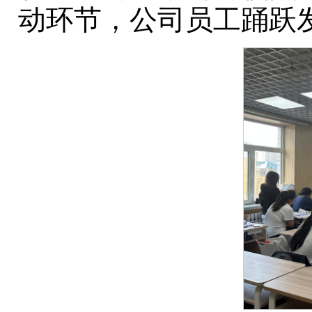
动环节，公司员工踊跃