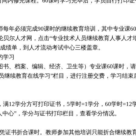
时间内修完课程。
60
课时学习完毕后，学员自行打印证
师每年必须完成
90
课时的继续教育培训，其中专业课
6
伦贝尔人才网，点击“专业技术人员继续教育人事人才培
印成绩单，到人才流动考试中心三楼盖章。
的学习
图书、档案、编辑、经济、卫生等）专业课
60
课时，请
人员继续教育在线学习”栏目，进行注册交费，学习结
，满
12
学分方可打印证书，
5
学时
=1
学分，
60
学时
=12
人中心”，学分与证书打印栏目，查看学分情况。
凭证书折合课时。教师参加其他培训只能折合继续教