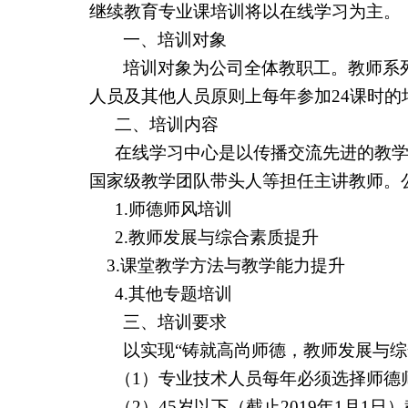
继续教育专业课培训将以在线学习为主。
一、培训对象
培训对象为公司全体教职工。教师系
人员及其他人员原则上每年参加
24
课时的
二、培训内容
在线学习中心是以传播交流先进的教
国家级教学团队带头人等担任主讲教师。
1.
师德师风培训
2.
教师发展与综合素质提升
3.
课堂教学方法与教学能力提升
4.
其他专题培训
三、培训要求
以实现“铸就高尚师德，教师发展与
（
1
）专业技术人员每年必须选择师德
（
2
）
45
岁以下（截止
2019
年
1
月
1
日）