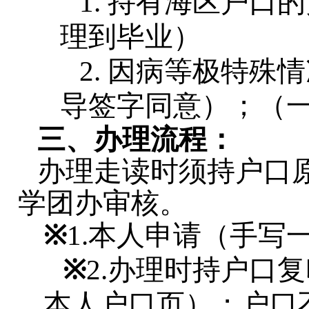
1.
持有海区户口的
理到毕业）
2.
因病等极特殊情
导签字同意）；（
三、办理流程：
办理走读时须持户口
学团办审核。
※
1.
本人申请（手写
※
2.
办理时持户口复
本人户口页）；户口