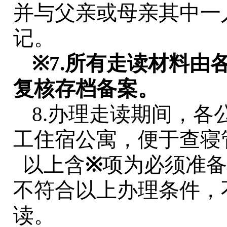
并与父亲或母亲其中一
记。
※
7.
所有走读材料由
复核存档备案。
8.
办理走读期间，各
工住宿公寓，便于查寝
以上含
※
项为必须准备
不符合以上办理条件，
读。