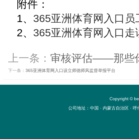
附件：
1、
365亚洲体育网入口
2、
365亚洲体育网入口
走
上一条：
审核评估——那些
下一条：
365亚洲体育网入口设立师德师风监督举报平台
Copyright ©
公司地址：中国 · 内蒙古自治区 · 